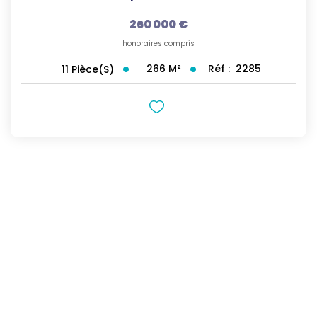
260 000 €
honoraires compris
266
M²
Réf :
2285
11
Pièce(s)