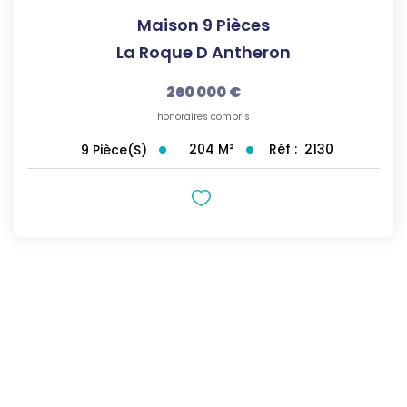
Maison 9 Pièces
La Roque D Antheron
260 000 €
honoraires compris
204
M²
Réf :
2130
9
Pièce(s)