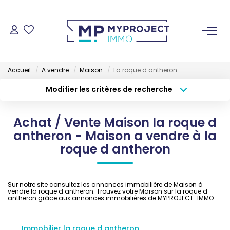
ACHETER
Accueil
A vendre
Maison
La roque d antheron
LOUER
Modifier les critères de recherche
Type de transaction
Localisation
Acheter
Localisation
VENDRE
Achat / Vente Maison la roque d
Type de bien
Sélectionnez...
Surface min
antheron - Maison a vendre à la
ESTIMER
roque d antheron
Budget max
Plus de critères
GESTION LOCATIVE
Créer une alerte
Sur notre site consultez les annonces immobilière de Maison à
vendre la roque d antheron. Trouvez votre Maison sur la roque d
antheron grâce aux annonces immobilières de MYPROJECT-IMMO.
NOS AGENCES
Immobilier la roque d antheron