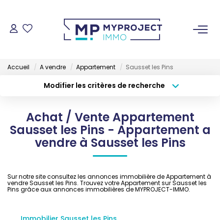
ACHETER
Accueil
A vendre
Appartement
Sausset les Pins
LOUER
Modifier les critères de recherche
Type de transaction
Localisation
Acheter
Localisation
VENDRE
Achat / Vente Appartement
Type de bien
Sélectionnez...
Surface min
Sausset les Pins - Appartement a
ESTIMER
vendre à Sausset les Pins
Budget max
Plus de critères
GESTION LOCATIVE
Créer une alerte
Sur notre site consultez les annonces immobilière de Appartement à
vendre Sausset les Pins. Trouvez votre Appartement sur Sausset les
Pins grâce aux annonces immobilières de MYPROJECT-IMMO.
NOS AGENCES
Immobilier Sausset les Pins