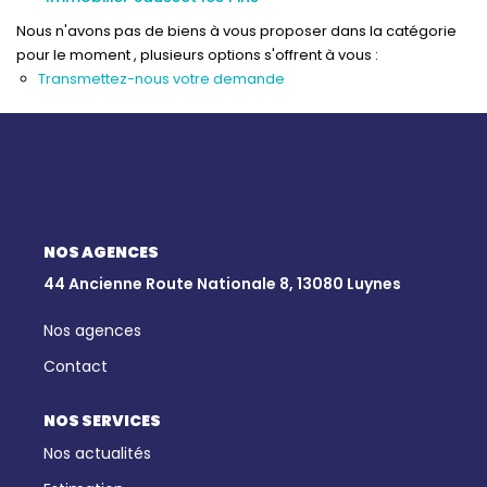
Qui Sommes-Nous
Nous n'avons pas de biens à vous proposer dans la catégorie
Notre Équipe
pour le moment , plusieurs options s'offrent à vous :
Nous Rejoindre
Transmettez-nous votre demande
Nos Actualités
CONTACT
NOS AGENCES
44 Ancienne Route Nationale 8, 13080 Luynes
Nos agences
Contact
NOS SERVICES
Nos actualités