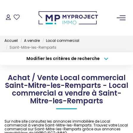
ACHETER
Accueil
A vendre
Local commercial
LOUER
Saint-Mitre-les-Remparts
Modifier les critères de recherche
Type de transaction
Localisation
VENDRE
Acheter
Localisation
Achat / Vente Local commercial
Type de bien
ESTIMER
Sélectionnez...
Surface min
Saint-Mitre-les-Remparts - Local
commercial a vendre à Saint-
Budget max
Plus de critères
Mitre-les-Remparts
GESTION LOCATIVE
Créer une alerte
NOS AGENCES
Sur notre site consultez les annonces immobilière de Local
commercial à vendre Saint-Mitre-les-Remparts. Trouvez votre Local
commercial sur Saint-Mitre-les-Remparts grâce aux annonces
immobilières de MYPROJECT-IMMO.