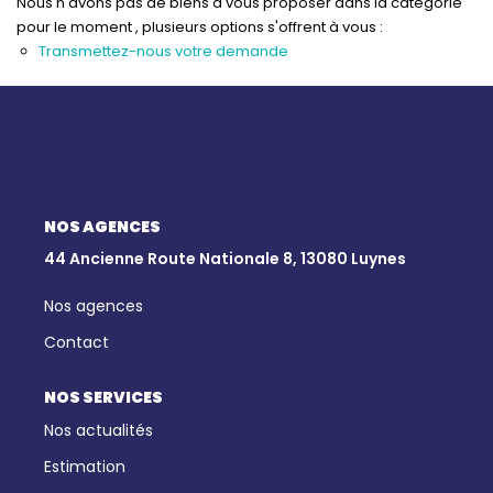
Qui Sommes-Nous
Nous n'avons pas de biens à vous proposer dans la catégorie
pour le moment , plusieurs options s'offrent à vous :
Notre Équipe
Transmettez-nous votre demande
Nous Rejoindre
Nos Actualités
CONTACT
NOS AGENCES
44 Ancienne Route Nationale 8, 13080 Luynes
Nos agences
Contact
NOS SERVICES
Nos actualités
Estimation