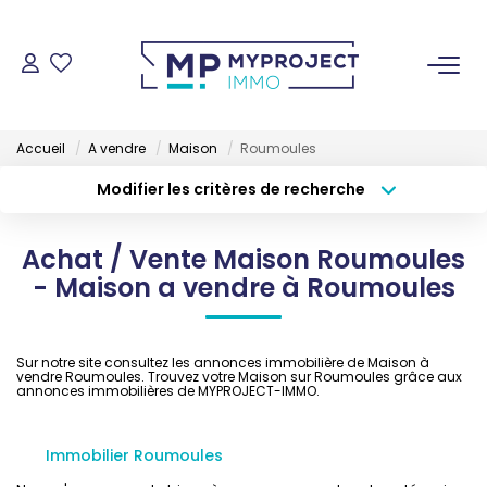
ACHETER
Accueil
A vendre
Maison
Roumoules
LOUER
Modifier les critères de recherche
Type de transaction
Localisation
Acheter
Localisation
VENDRE
Achat / Vente Maison Roumoules
Type de bien
Sélectionnez...
Surface min
- Maison a vendre à Roumoules
ESTIMER
Budget max
Plus de critères
Sur notre site consultez les annonces immobilière de Maison à
GESTION LOCATIVE
vendre Roumoules. Trouvez votre Maison sur Roumoules grâce aux
Créer une alerte
annonces immobilières de MYPROJECT-IMMO.
NOS AGENCES
Immobilier Roumoules