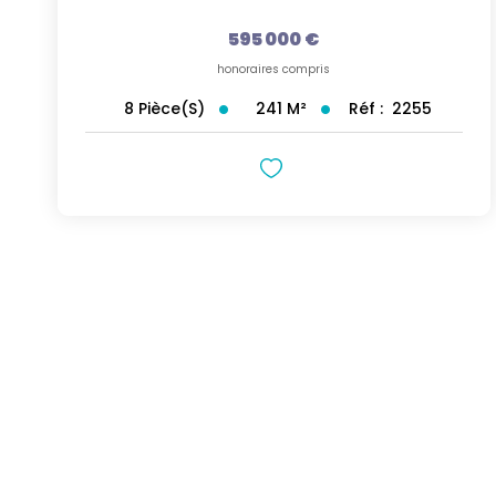
595 000 €
honoraires compris
241
M²
Réf :
2255
8
Pièce(s)