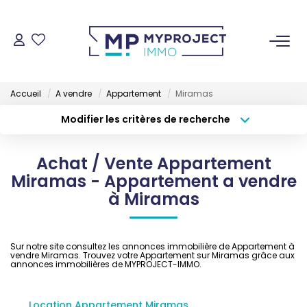
ACHETER
Accueil
A vendre
Appartement
Miramas
LOUER
Modifier les critères de recherche
Type de transaction
Localisation
Acheter
Localisation
VENDRE
Achat / Vente Appartement
Type de bien
Sélectionnez...
Surface min
Miramas - Appartement a vendre
ESTIMER
à Miramas
Budget max
Plus de critères
GESTION LOCATIVE
Créer une alerte
Sur notre site consultez les annonces immobilière de Appartement à
vendre Miramas. Trouvez votre Appartement sur Miramas grâce aux
annonces immobilières de MYPROJECT-IMMO.
NOS AGENCES
Location Appartement Miramas