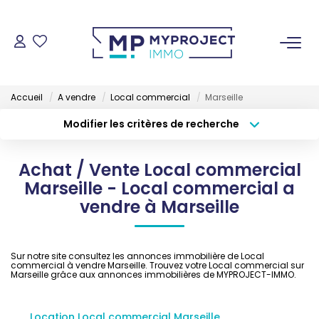
ACHETER
Accueil
A vendre
Local commercial
Marseille
LOUER
Modifier les critères de recherche
Type de transaction
Localisation
Acheter
Localisation
VENDRE
Achat / Vente Local commercial
Type de bien
Sélectionnez...
Surface min
Marseille - Local commercial a
ESTIMER
vendre à Marseille
Budget max
Plus de critères
GESTION LOCATIVE
Créer une alerte
Sur notre site consultez les annonces immobilière de Local
commercial à vendre Marseille. Trouvez votre Local commercial sur
Marseille grâce aux annonces immobilières de MYPROJECT-IMMO.
NOS AGENCES
Location Local commercial Marseille