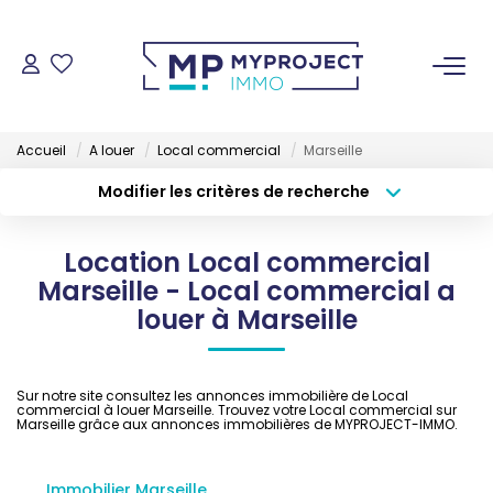
ACHETER
Accueil
A louer
Local commercial
Marseille
LOUER
Modifier les critères de recherche
Type de transaction
Localisation
Acheter
Localisation
VENDRE
Location Local commercial
Type de bien
Sélectionnez...
Surface min
Marseille - Local commercial a
ESTIMER
louer à Marseille
Budget max
Plus de critères
GESTION LOCATIVE
Créer une alerte
Sur notre site consultez les annonces immobilière de Local
commercial à louer Marseille. Trouvez votre Local commercial sur
Marseille grâce aux annonces immobilières de MYPROJECT-IMMO.
NOS AGENCES
Immobilier Marseille