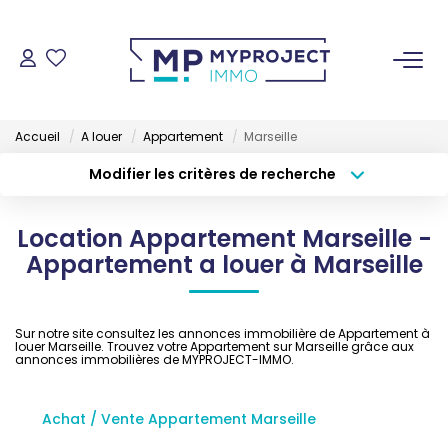
ACHETER
Accueil
A louer
Appartement
Marseille
LOUER
Modifier les critères de recherche
Type de transaction
Localisation
Acheter
Localisation
VENDRE
Location Appartement Marseille -
Type de bien
Sélectionnez...
Surface min
Appartement a louer à Marseille
ESTIMER
Budget max
Plus de critères
Sur notre site consultez les annonces immobilière de Appartement à
GESTION LOCATIVE
louer Marseille. Trouvez votre Appartement sur Marseille grâce aux
Créer une alerte
annonces immobilières de MYPROJECT-IMMO.
NOS AGENCES
Achat / Vente Appartement Marseille