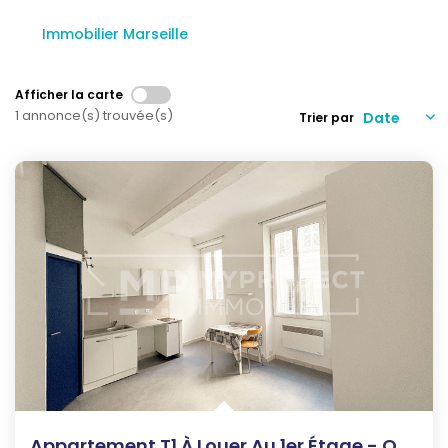
Qui Sommes-Nous
Notre Équipe
Immobilier Marseille
Nous Rejoindre
Afficher la carte
Nos Actualités
1 annonce(s) trouvée(s)
Trier par
CONTACT
Appartement T1 À Louer Au 1er Étage - Quartier Réformés...