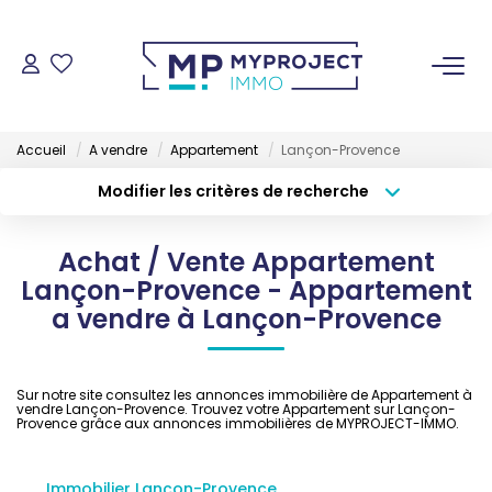
ACHETER
Accueil
A vendre
Appartement
Lançon-Provence
LOUER
Modifier les critères de recherche
Type de transaction
Localisation
Acheter
Localisation
VENDRE
Achat / Vente Appartement
Type de bien
Sélectionnez...
Surface min
Lançon-Provence - Appartement
ESTIMER
a vendre à Lançon-Provence
Budget max
Plus de critères
GESTION LOCATIVE
Créer une alerte
Sur notre site consultez les annonces immobilière de Appartement à
vendre Lançon-Provence. Trouvez votre Appartement sur Lançon-
Provence grâce aux annonces immobilières de MYPROJECT-IMMO.
NOS AGENCES
Immobilier Lançon-Provence