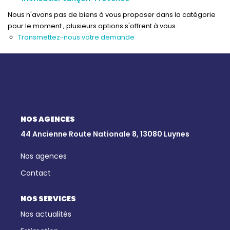
Qui Sommes-Nous
Nous n'avons pas de biens à vous proposer dans la catégorie
Notre Équipe
pour le moment , plusieurs options s'offrent à vous :
Nous Rejoindre
Transmettez-nous votre demande
Nos Actualités
CONTACT
NOS AGENCES
44 Ancienne Route Nationale 8, 13080 Luynes
Nos agences
Contact
NOS SERVICES
Nos actualités