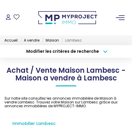
ACHETER
Accueil
A vendre
Maison
Lambesc
LOUER
Modifier les critères de recherche
Type de transaction
Localisation
Acheter
Localisation
VENDRE
Achat / Vente Maison Lambesc -
Type de bien
Sélectionnez...
Surface min
Maison a vendre à Lambesc
ESTIMER
Budget max
Plus de critères
Sur notre site consultez les annonces immobilière de Maison à
GESTION LOCATIVE
vendre Lambesc. Trouvez votre Maison sur Lambesc grâce aux
Créer une alerte
annonces immobilières de MYPROJECT-IMMO.
NOS AGENCES
Immobilier Lambesc