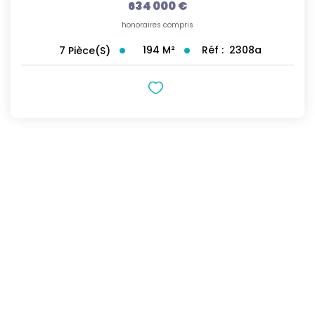
634 000 €
honoraires compris
194
M²
Réf :
2308a
7
Pièce(s)