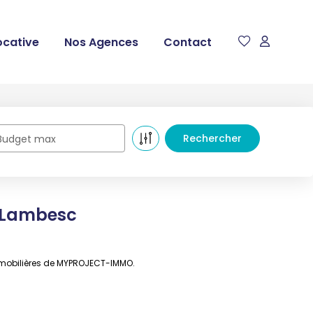
ocative
Nos Agences
Contact
Budget max
à Lambesc
mmobilières de MYPROJECT-IMMO.