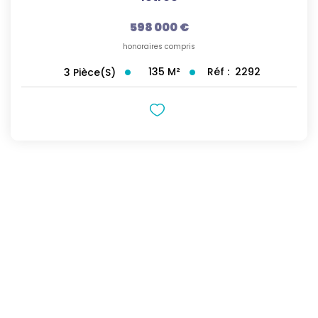
598 000 €
honoraires compris
135
M²
Réf :
2292
3
Pièce(s)