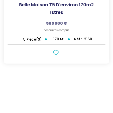
Belle Maison T5 D'environ 170m2
Istres
585 000 €
honoraires compris
170
M²
Réf :
2160
5
Pièce(s)