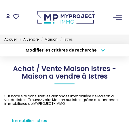
ACHETER
Accueil
A vendre
Maison
Istres
LOUER
Modifier les critères de recherche
Type de transaction
Localisation
Acheter
Localisation
VENDRE
Achat / Vente Maison Istres -
Type de bien
Sélectionnez...
Surface min
Maison a vendre à Istres
ESTIMER
Budget max
Plus de critères
Sur notre site consultez les annonces immobilière de Maison à
GESTION LOCATIVE
vendre Istres. Trouvez votre Maison sur Istres grâce aux annonces
Créer une alerte
immobilières de MYPROJECT-IMMO.
NOS AGENCES
Immobilier Istres