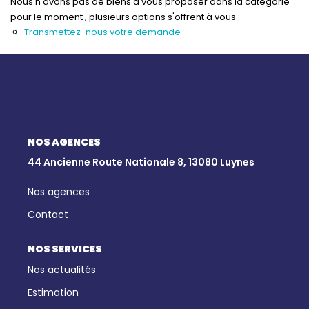
Qui Sommes-Nous
Nous n'avons pas de biens à vous proposer dans la catégorie
pour le moment , plusieurs options s'offrent à vous :
Notre Équipe
Transmettez-nous votre demande
Nous Rejoindre
Nos Actualités
CONTACT
NOS AGENCES
44 Ancienne Route Nationale 8, 13080 Luynes
Nos agences
Contact
NOS SERVICES
Nos actualités
Estimation