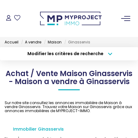
ACHETER
Accueil
A vendre
Maison
Ginasservis
LOUER
Modifier les critères de recherche
Type de transaction
Localisation
Acheter
Localisation
VENDRE
Achat / Vente Maison Ginasservis
Type de bien
Sélectionnez...
Surface min
- Maison a vendre à Ginasservis
ESTIMER
Budget max
Plus de critères
Sur notre site consultez les annonces immobilière de Maison à
GESTION LOCATIVE
vendre Ginasservis. Trouvez votre Maison sur Ginasservis grâce aux
Créer une alerte
annonces immobilières de MYPROJECT-IMMO.
NOS AGENCES
Immobilier Ginasservis