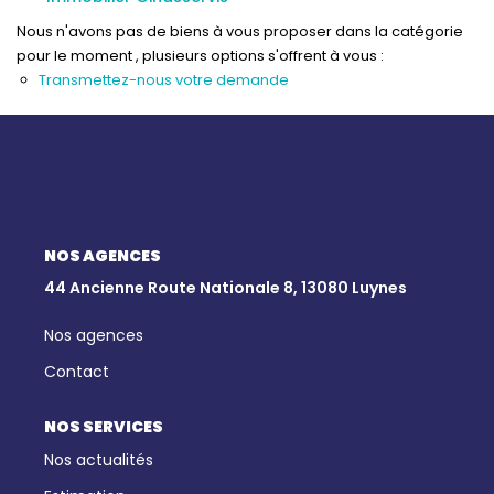
Qui Sommes-Nous
Nous n'avons pas de biens à vous proposer dans la catégorie
Notre Équipe
pour le moment , plusieurs options s'offrent à vous :
Nous Rejoindre
Transmettez-nous votre demande
Nos Actualités
CONTACT
NOS AGENCES
44 Ancienne Route Nationale 8, 13080 Luynes
Nos agences
Contact
NOS SERVICES
Nos actualités