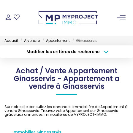
ACHETER
Accueil
A vendre
Appartement
Ginasservis
LOUER
Modifier les critères de recherche
Type de transaction
Localisation
Acheter
Localisation
VENDRE
Achat / Vente Appartement
Type de bien
Sélectionnez...
Surface min
Ginasservis - Appartement a
ESTIMER
vendre à Ginasservis
Budget max
Plus de critères
GESTION LOCATIVE
Créer une alerte
Sur notre site consultez les annonces immobilière de Appartement à
vendre Ginasservis. Trouvez votre Appartement sur Ginasservis
grâce aux annonces immobilières de MYPROJECT-IMMO.
NOS AGENCES
Immobilier Ginasservis