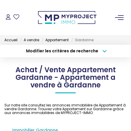
ACHETER
Accueil
A vendre
Appartement
Gardanne
LOUER
Modifier les critères de recherche
Type de transaction
Localisation
Acheter
Localisation
VENDRE
Achat / Vente Appartement
Type de bien
Sélectionnez...
Surface min
Gardanne - Appartement a
ESTIMER
vendre à Gardanne
Budget max
Plus de critères
GESTION LOCATIVE
Créer une alerte
Sur notre site consultez les annonces immobilière de Appartement à
vendre Gardanne. Trouvez votre Appartement sur Gardanne grâce
aux annonces immobilières de MYPROJECT-IMMO.
NOS AGENCES
Immobilier Gardanne