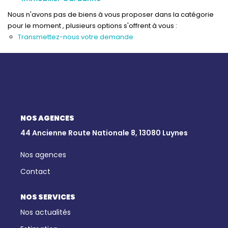
Qui Sommes-Nous
Nous n'avons pas de biens à vous proposer dans la catégorie
Notre Équipe
pour le moment , plusieurs options s'offrent à vous :
Nous Rejoindre
Transmettez-nous votre demande
Nos Actualités
CONTACT
NOS AGENCES
44 Ancienne Route Nationale 8, 13080 Luynes
Nos agences
Contact
NOS SERVICES
Nos actualités