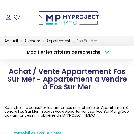
ACHETER
Accueil
A vendre
Appartement
Fos Sur Mer
LOUER
Modifier les critères de recherche
Type de transaction
Localisation
Acheter
Localisation
VENDRE
Achat / Vente Appartement Fos
Type de bien
Sélectionnez...
Surface min
Sur Mer - Appartement a vendre
ESTIMER
à Fos Sur Mer
Budget max
Plus de critères
GESTION LOCATIVE
Créer une alerte
Sur notre site consultez les annonces immobilière de Appartement à
vendre Fos Sur Mer. Trouvez votre Appartement sur Fos Sur Mer grâce
aux annonces immobilières de MYPROJECT-IMMO.
NOS AGENCES
Immobilier Fos Sur Mer