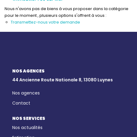
Qui Sommes-Nous
Nous n'avons pas de biens à vous proposer dans la catégorie
Notre Équipe
pour le moment , plusieurs options s'offrent à vous :
Nous Rejoindre
Transmettez-nous votre demande
Nos Actualités
CONTACT
NOS AGENCES
44 Ancienne Route Nationale 8, 13080 Luynes
Nos agences
Contact
NOS SERVICES
Nos actualités