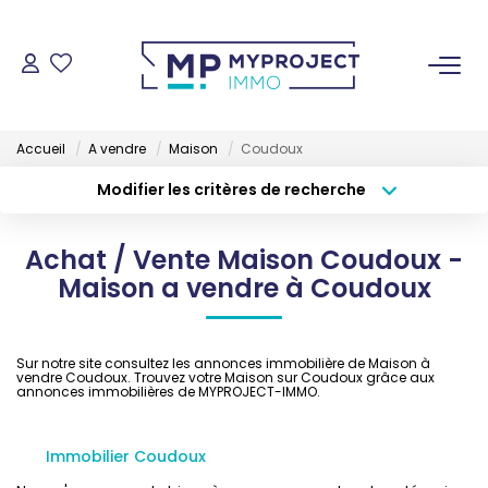
ACHETER
Accueil
A vendre
Maison
Coudoux
LOUER
Modifier les critères de recherche
Type de transaction
Localisation
Acheter
Localisation
VENDRE
Achat / Vente Maison Coudoux -
Type de bien
Sélectionnez...
Surface min
Maison a vendre à Coudoux
ESTIMER
Budget max
Plus de critères
Sur notre site consultez les annonces immobilière de Maison à
GESTION LOCATIVE
vendre Coudoux. Trouvez votre Maison sur Coudoux grâce aux
Créer une alerte
annonces immobilières de MYPROJECT-IMMO.
NOS AGENCES
Immobilier Coudoux