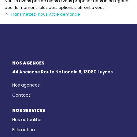
Qui Sommes-Nous
Nous n'avons pas de biens à vous proposer dans la catégorie
pour le moment , plusieurs options s'offrent à vous :
Notre Équipe
Transmettez-nous votre demande
Nous Rejoindre
Nos Actualités
CONTACT
NOS AGENCES
44 Ancienne Route Nationale 8, 13080 Luynes
Nos agences
Contact
NOS SERVICES
Nos actualités
Estimation