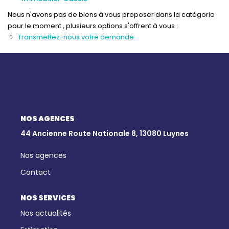
Qui Sommes-Nous
Nous n'avons pas de biens à vous proposer dans la catégorie
Notre Équipe
pour le moment , plusieurs options s'offrent à vous :
Nous Rejoindre
Transmettez-nous votre demande
Nos Actualités
CONTACT
NOS AGENCES
44 Ancienne Route Nationale 8, 13080 Luynes
Nos agences
Contact
NOS SERVICES
Nos actualités