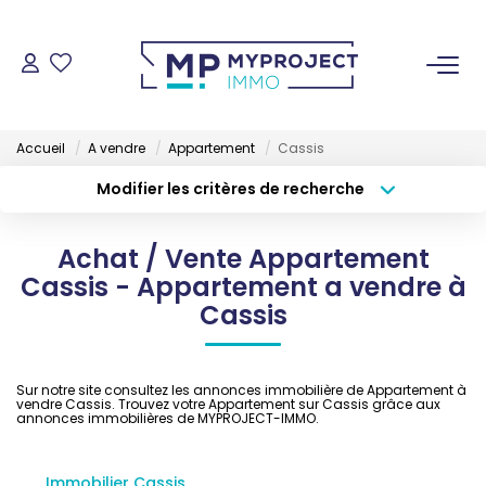
ACHETER
Accueil
A vendre
Appartement
Cassis
LOUER
Modifier les critères de recherche
Type de transaction
Localisation
Acheter
Localisation
VENDRE
Achat / Vente Appartement
Type de bien
Sélectionnez...
Surface min
Cassis - Appartement a vendre à
ESTIMER
Cassis
Budget max
Plus de critères
GESTION LOCATIVE
Créer une alerte
Sur notre site consultez les annonces immobilière de Appartement à
vendre Cassis. Trouvez votre Appartement sur Cassis grâce aux
annonces immobilières de MYPROJECT-IMMO.
NOS AGENCES
Immobilier Cassis