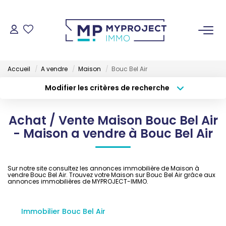
ACHETER
Accueil
A vendre
Maison
Bouc Bel Air
LOUER
Modifier les critères de recherche
Type de transaction
Localisation
Acheter
Localisation
VENDRE
Achat / Vente Maison Bouc Bel Air
Type de bien
Sélectionnez...
Surface min
- Maison a vendre à Bouc Bel Air
ESTIMER
Budget max
Plus de critères
Sur notre site consultez les annonces immobilière de Maison à
GESTION LOCATIVE
vendre Bouc Bel Air. Trouvez votre Maison sur Bouc Bel Air grâce aux
Créer une alerte
annonces immobilières de MYPROJECT-IMMO.
NOS AGENCES
Immobilier Bouc Bel Air