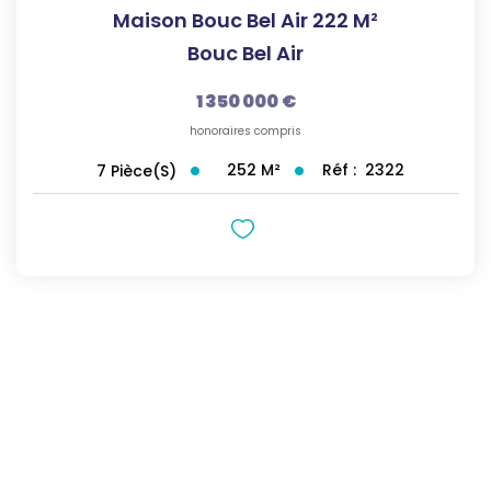
Maison Bouc Bel Air 222 M²
Bouc Bel Air
1 350 000 €
honoraires compris
252
M²
Réf :
2322
7
Pièce(s)