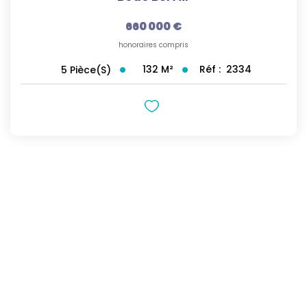
660 000 €
honoraires compris
132
M²
Réf :
2334
5
Pièce(s)