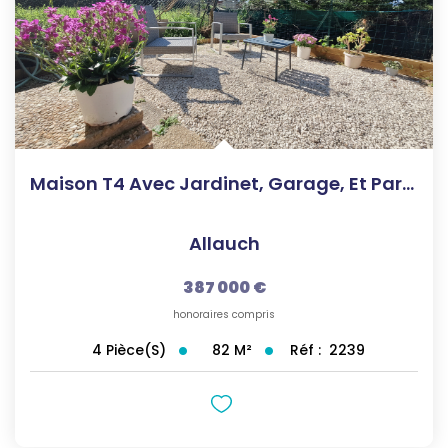
Maison T4 Avec Jardinet, Garage, Et Parking
Allauch
387 000 €
honoraires compris
82
M²
Réf :
2239
4
Pièce(s)