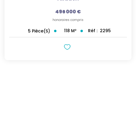
496 000 €
honoraires compris
118
M²
Réf :
2295
5
Pièce(s)