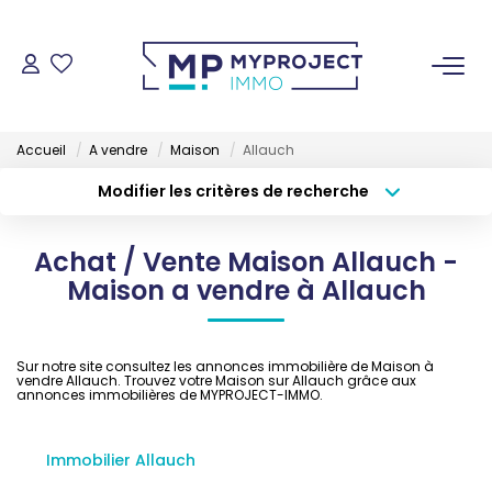
ACHETER
Accueil
A vendre
Maison
Allauch
LOUER
Modifier les critères de recherche
Type de transaction
Localisation
Acheter
Localisation
VENDRE
Achat / Vente Maison Allauch -
Type de bien
Sélectionnez...
Surface min
Maison a vendre à Allauch
ESTIMER
Budget max
Plus de critères
Sur notre site consultez les annonces immobilière de Maison à
GESTION LOCATIVE
vendre Allauch. Trouvez votre Maison sur Allauch grâce aux
Créer une alerte
annonces immobilières de MYPROJECT-IMMO.
NOS AGENCES
Immobilier Allauch