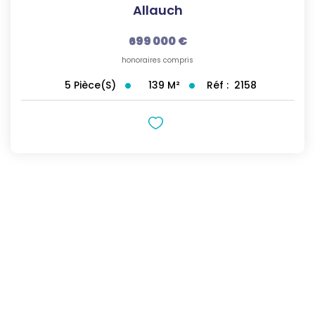
Allauch
699 000 €
honoraires compris
139
M²
Réf :
2158
5
Pièce(s)