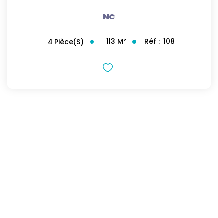
NC
113
M²
Réf :
108
4
Pièce(s)