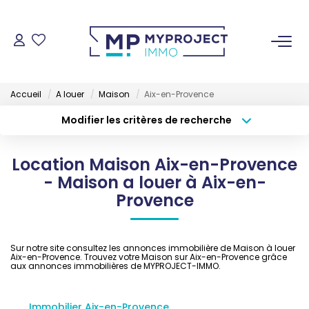
ACHETER
Accueil
A louer
Maison
Aix-en-Provence
LOUER
Modifier les critères de recherche
Type de transaction
Localisation
Acheter
Localisation
VENDRE
Location Maison Aix-en-Provence
Type de bien
Sélectionnez...
Surface min
- Maison a louer à Aix-en-
ESTIMER
Provence
Budget max
Plus de critères
GESTION LOCATIVE
Créer une alerte
Sur notre site consultez les annonces immobilière de Maison à louer
Aix-en-Provence. Trouvez votre Maison sur Aix-en-Provence grâce
aux annonces immobilières de MYPROJECT-IMMO.
NOS AGENCES
Immobilier Aix-en-Provence