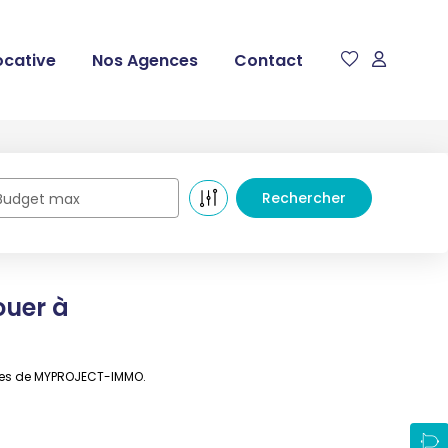
ocative
Nos Agences
Contact
Budget max
ouer à
ères de MYPROJECT-IMMO.