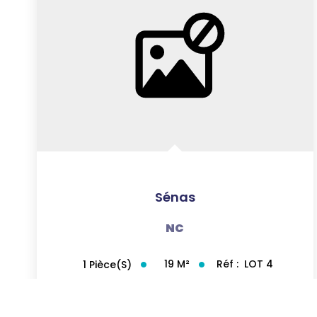
Sénas
NC
19
M²
Réf :
LOT 4
1
Pièce(s)