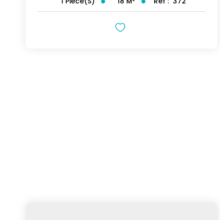
18
M²
Réf :
372
1
Pièce(s)