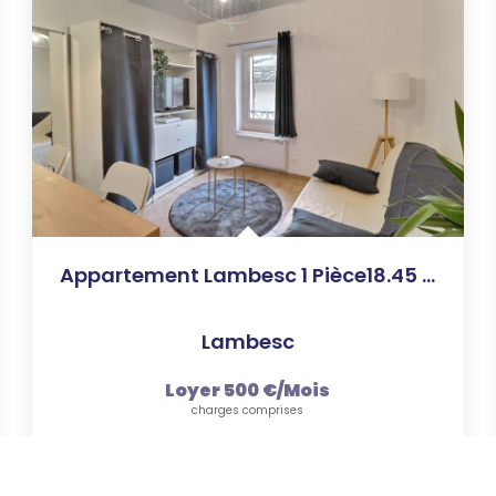
Appartement Lambesc 1 Pièce18.45 M2
Lambesc
Loyer 500 €/mois
charges comprises
18
M²
Réf :
220
1
Pièce(s)