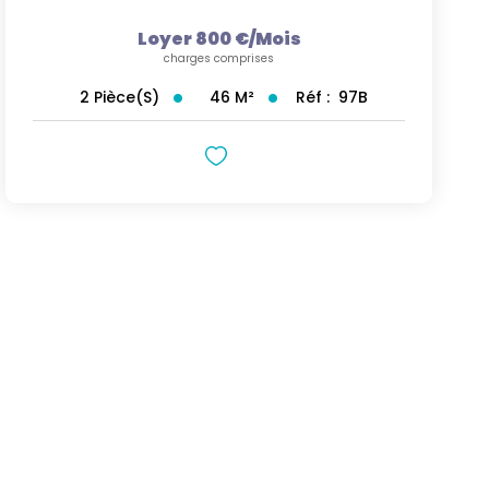
Loyer 800 €/mois
charges comprises
46
M²
Réf :
97B
2
Pièce(s)