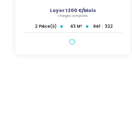
Loyer 1 200 €/mois
charges comprises
43
M²
Réf :
322
2
Pièce(s)