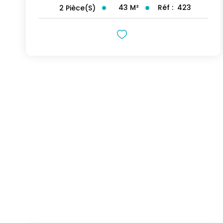
43
M²
Réf :
423
2
Pièce(s)