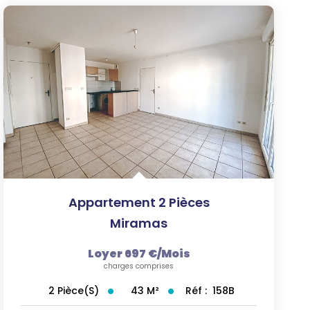
Appartement 2 Pièces
Miramas
Loyer 697 €/mois
charges comprises
43
M²
Réf :
158B
2
Pièce(s)