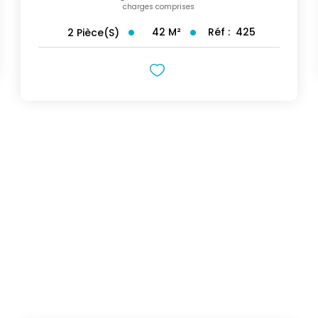
charges comprises
42
M²
Réf :
425
2
Pièce(s)