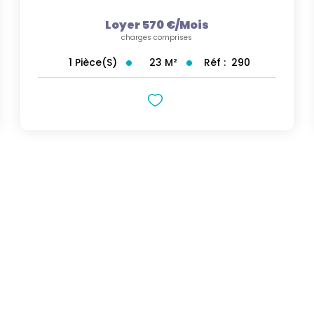
Loyer 570 €/mois
charges comprises
23
M²
Réf :
290
1
Pièce(s)