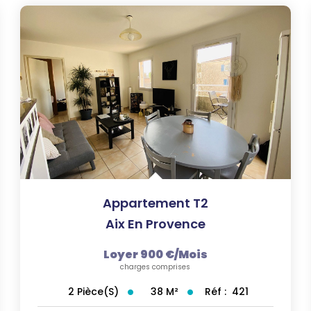
Appartement T2
Aix En Provence
Loyer 900 €/mois
charges comprises
38
M²
Réf :
421
2
Pièce(s)