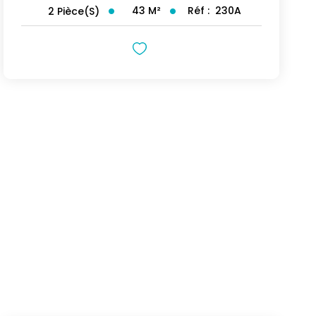
43
M²
Réf :
230A
2
Pièce(s)