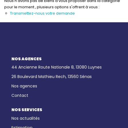
Nous n'avons pas de biens à vous proposer dans la catégorie
pour le moment , plusieurs options s'offrent à vous :
Notre Équipe
Transmettez-nous votre demande
Nous Rejoindre
Nos Actualités
CONTACT
NOS AGENCES
44 Ancienne Route Nationale 8, 13080 Luynes
26 Boulevard Mathieu Rech, 13560 Sénas
Nos agences
Contact
NOS SERVICES
Nos actualités
Estimation