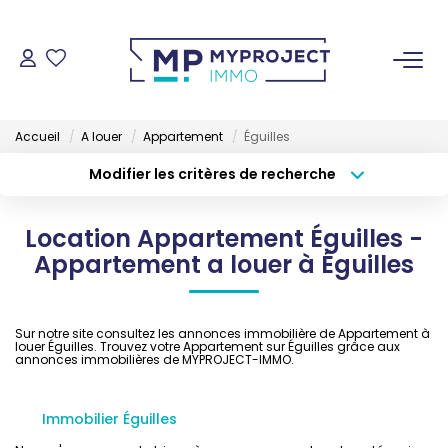
ACHETER
Accueil
A louer
Appartement
Éguilles
LOUER
Modifier les critères de recherche
Localisation
Type de transaction
VENDRE
Surface min
Location Appartement Éguilles -
Type de bien
Appartement a louer à Éguilles
Budget max
Plus de critères
ESTIMER
Créer une alerte
Sur notre site consultez les annonces immobilière de Appartement à
GESTION LOCATIVE
louer Éguilles. Trouvez votre Appartement sur Éguilles grâce aux
annonces immobilières de MYPROJECT-IMMO.
NOS AGENCES
Immobilier Éguilles
Qui Sommes-Nous