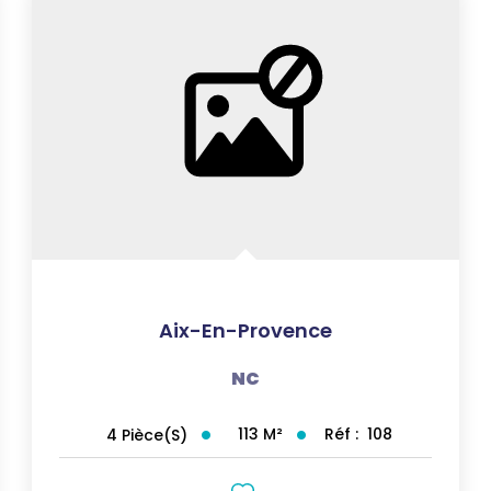
Aix-En-Provence
NC
113
M²
Réf :
108
4
Pièce(s)