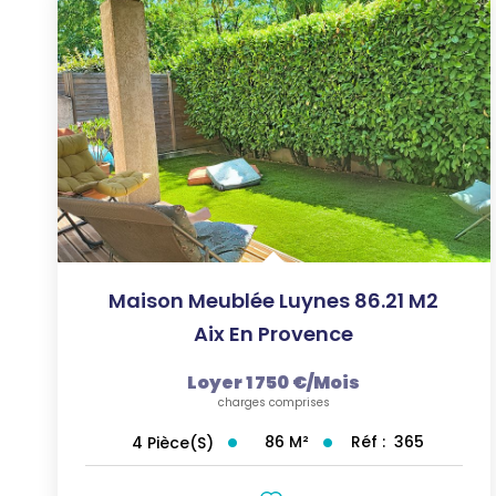
Maison Meublée Luynes 86.21 M2
Aix En Provence
Loyer 1 750 €/mois
charges comprises
86
M²
Réf :
365
4
Pièce(s)