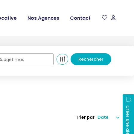
ocative
Nos Agences
Contact
Budget max
Créer une alerte
Trier par