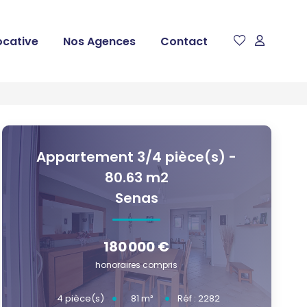
ocative
Nos Agences
Contact
Appartement 3/4 pièce(s) -
80.63 m2
Senas
180 000 €
honoraires compris
81
m²
4
pièce(s)
Réf :
2282