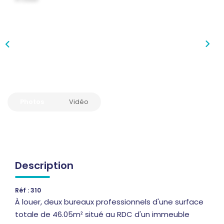
Qui Sommes-Nous
Notre Équipe
Nous Rejoindre
Nos Actualités
CONTACT
Photos
Vidéo
Description
Réf : 310
À louer, deux bureaux professionnels d'une surface
totale de 46.05m² situé au RDC d'un immeuble