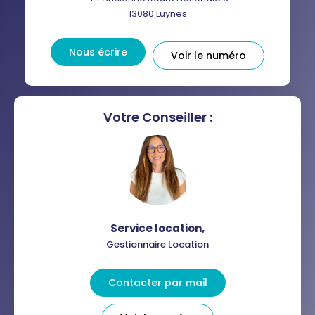
DISTANCE DE L'AÉROPORT :
SUPERFICIE :
13080
Luynes
RÉSULTATS DES LYCÉES
ECOLES ET CRÈCHES
Nous écrire
Voir le numéro
RESTAURANTS ET CAFÉS
COMMERCES
MÉDECINS
Votre Conseiller :
Service location
,
Gestionnaire Location
Contacter par mail