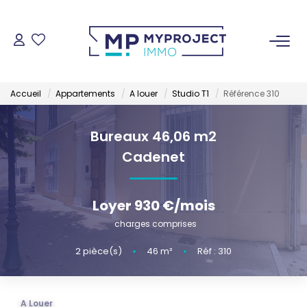
ACHETER
Accueil
Appartements
A louer
Studio T1
Référence 310
LOUER
Bureaux 46,06 m2
VENDRE
Cadenet
ESTIMER
Loyer 930 €/mois
charges comprises
GESTION LOCATIVE
2
pièce(s)
•
46
m²
•
Réf : 310
NOS AGENCES
A Louer