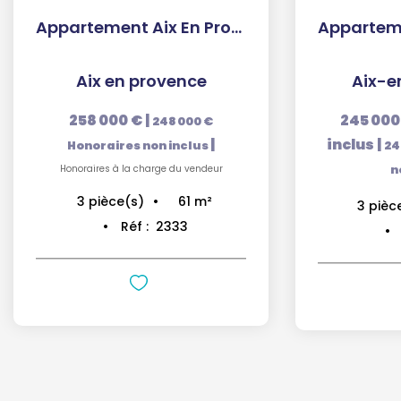
Appartement Aix En Provence 3 pièce(s)
Aix en provence
Aix-e
258 000 €
|
245 000
248 000 €
|
inclus
|
Honoraires non inclus
24
Honoraires à la charge du vendeur
n
61
m²
3
pièce(s)
3
pièc
Réf :
2333