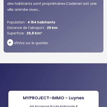
des habitants sont propriétaires.Cadenet est une
ville animée avec...
Population :
4 154 habitants
Distance de l'aéroport :
25 km
Superficie :
25,8 Km²
+
d'infos sur le quartier
DENSITÉ DE POPULATION
ENFANTS ET ADOLESCENTS
AGE MOYEN
REVENU MENSUEL PAR MÉNAGE
TAUX DE PROPRIÉTAIRES
TAUX D'HABITATION
TAXE FONCIÈRE
PART DES MÉNAGES SANS
MYPROJECT-IMMO - Luynes
VOITURE
44 Ancienne Route Nationale 8