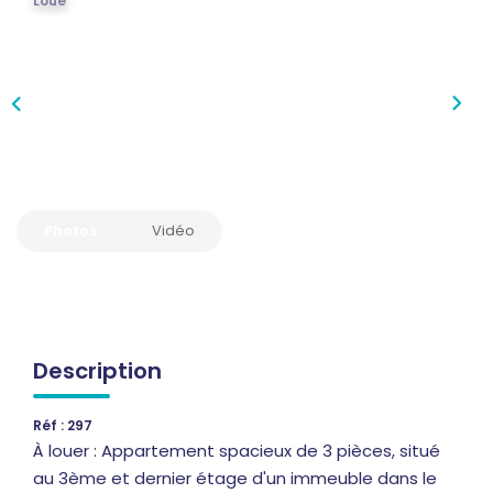
Qui Sommes-Nous
Loué
Notre Équipe
Nous Rejoindre
Nos Actualités
CONTACT
Photos
Vidéo
Description
Réf : 297
À louer : Appartement spacieux de 3 pièces, situé
au 3ème et dernier étage d'un immeuble dans le