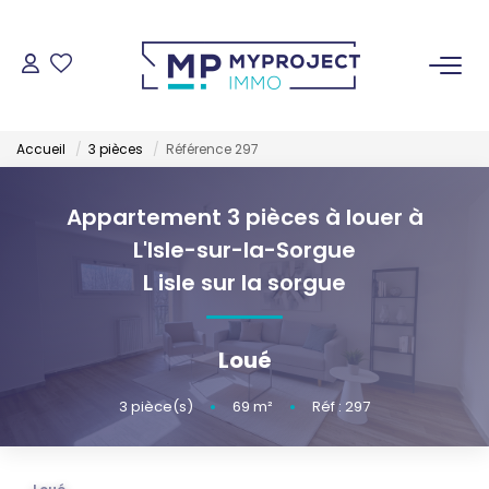
ACHETER
Accueil
3 pièces
Référence 297
LOUER
Appartement 3 pièces à louer à
VENDRE
L'Isle-sur-la-Sorgue
L isle sur la sorgue
ESTIMER
Loué
GESTION LOCATIVE
3
pièce(s)
•
69
m²
•
Réf : 297
NOS AGENCES