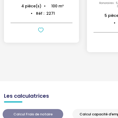
Honoraires : 
100
m²
4
pièce(s)
Réf :
2271
5
pièc
Les calculatrices
Calcul Frais de notaire
Calcul capacité d'em