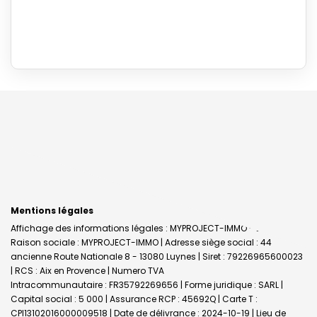
Mentions légales
Affichage des informations légales : MYPROJECT-IMMO - Luynes |
Raison sociale : MYPROJECT-IMMO | Adresse siège social : 44
ancienne Route Nationale 8 - 13080 Luynes | Siret : 79226965600023
| RCS : Aix en Provence | Numero TVA
Intracommunautaire : FR35792269656 | Forme juridique : SARL |
Capital social : 5 000 | Assurance RCP : 45692Q |
Carte T :
CPI13102016000009518 | Date de délivrance : 2024-10-19 | Lieu de