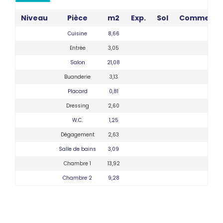
Niveau
Pièce
m2
Exp.
Sol
Commenta
Cuisine
8,66
Entrée
3,05
Salon
21,08
Buanderie
3,13
Placard
0,81
Dressing
2,60
W.C.
1,25
Dégagement
2,63
Salle de bains
3,09
Chambre 1
13,92
Chambre 2
9,28