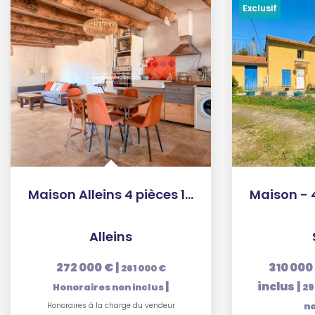
Exclusif
Maison Alleins 4 pièces 100 m2
Alleins
272 000 €
|
310 000
261 000 €
|
inclus
|
Honoraires non inclus
29
Honoraires à la charge du vendeur
no