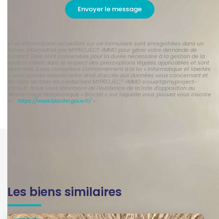
Envoyer le message
« Les informations recueillies sur ce formulaire sont enregistrées dans un
fichier informatisé par MYPROJECT-IMMO pour gérer votre demande de
contact. Elles sont conservées pour la durée nécessaire à la gestion de la
relation client dans le respect des prescriptions légales applicables et sont
destinées à nos conseillers Conformément à la loi « informatique et libertés
», vous pouvez exercer votre droit d'accès aux données vous concernant et
les faire rectifier en contactant MYPROJECT-IMMO srouart@myproject-
immo.fr. Nous vous informons de l'existence de la liste d'opposition au
démarchage téléphonique « Bloctel », sur laquelle vous pouvez vous inscrire
ici :
https://www.bloctel.gouv.fr/
»
Les biens similaires