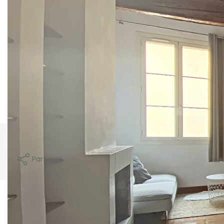
Les informations sur les risques auxquels ce bien
est exposé sont disponibles sur le site Géorisques :
www.georisques.gouv.fr
Zone soumise à l'encadrement des loyers
Loyer de base :
837
€/mois
Loyer de référence majoré (loyer de base à ne pas dépasser) :
€/mois
Complément de loyer :
€/mois
Nos honoraires
Nous contacter
Imprimer
Partager
Calculer mon budget
Ce bien est soumis à un diagnostic ERP
(État des Risques et Pollutions). Pour en