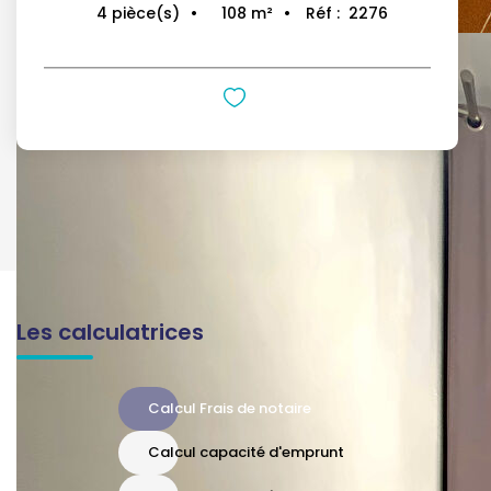
108
m²
Réf :
2276
4
pièce(s)
Les calculatrices
Calcul Frais de notaire
Calcul capacité d'emprunt