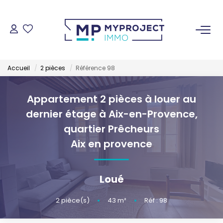
ACHETER
Accueil
2 pièces
Référence 98
LOUER
Appartement 2 pièces à louer au
VENDRE
dernier étage à Aix-en-Provence,
quartier Prêcheurs
ESTIMER
Aix en provence
GESTION LOCATIVE
Loué
NOS AGENCES
2
pièce(s)
•
43
m²
•
Réf : 98
Qui Sommes-Nous