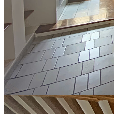
savoir plus, rendez-vous sur
https://www.georisques.gouv.fr/
Description des pièces
Niveau
Pièce
m2
Exp.
Sol
Commentai
Entrée
1,68
Placard
0,58
Chambre
7,08
SDB + WC
4,34
Pièce de vie
29,24
Placard
0,33
Cuisine