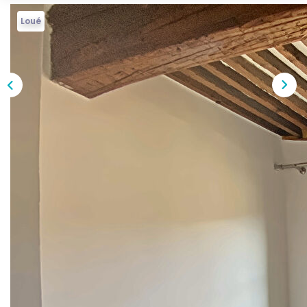
Notre Équipe
Loué
Nous Rejoindre
Nos Actualités
CONTACT
Description
Réf : 98
Découvrez ce charmant appartement meublé de 2