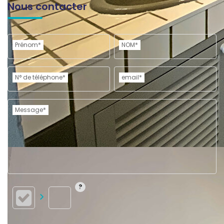
Nous contacter
Prénom*
NOM*
N° de téléphone*
email*
Message*