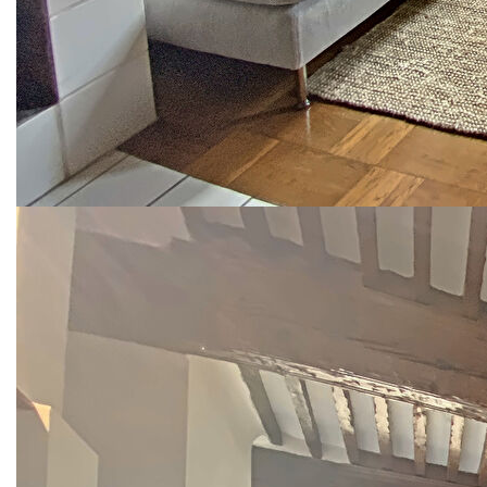
cette opportunité unique dans un cadre de vie
agréable et pratique.
Loyer 897 euros par mois charges comprises dont
60 euros par mois de provisions sur charges
soumises à régularisation annuelle (Charges de
copropriété, eau froide). Dépôt de garantie
1674euros. Honoraires charge locataire : visite,
constitution du dossier, rédaction du bail 436.39
euros TTC, établissement de l'état des lieux 131.04
euros TTC TOTAL : 567.43€
DPE réalisé le 16/10/2025.
Montant estimé des dépenses annuelles d'énergie
pour un usage standard : entre 840 € et 1170 € par
an. Prix moyens des énergies indexés sur l'année
2021 (abonnements compris).
Consommation énergie primaire : 342 kWh/m²/an.
Consommation énergie finale : 149 kWh/m²/an.