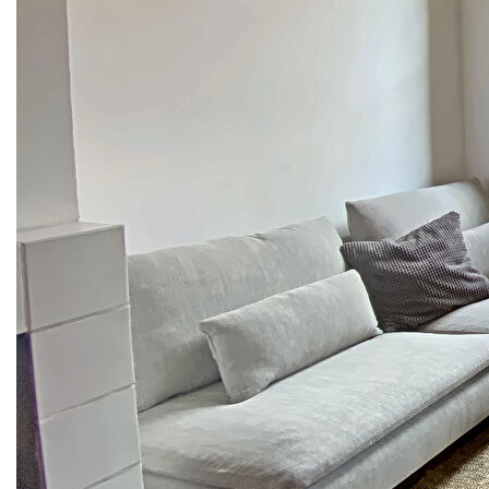
pièces, d'une surface de 43,25 m², situé au 3ème et
dernier étage dans le quartier prisé des Prêcheurs à
Aix-en-Provence.
Ce bien en très bon état offre un séjour spacieux
de 29,24 m² avec une cuisine américaine équipée,
L'appartement comprend une chambre cet une
salle de bain avec toilette.
Vous apprécierez la proximité de plusieurs
établissements scolaires tels que le Lycée Sacré-
Coeur, le Collège des Prêcheurs, l'École Primaire
Privée Jeanne d'Arc, l'École primaire privée Saint-
Joseph et le Collège privé Saint-Joseph. De
nombreux restaurants, boulangeries, médecins,
dentistes et pharmacies sont également
accessibles à pied, facilitant votre quotidien. Ce
bien est disponible à la location à partir du 13 juin
2026, sous bail habitation. Contactez l'agence
MYPROJECT-IMMO pour organiser une visite et saisir