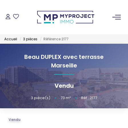
ACHETER
Accueil
3 pièces
Référence 2177
LOUER
Beau DUPLEX avec terrasse
VENDRE
Marseille
ESTIMER
Vendu
GESTION LOCATIVE
3
pièce(s)
•
73
m²
•
Réf : 2177
NOS AGENCES
Vendu