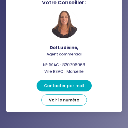
COMMERCES
MÉDECINS
Votre Conseiller :
Dol Ludivine
,
Agent commercial
N° RSAC : 820796068
Ville RSAC : Marseille
Contacter par mail
Voir le numéro