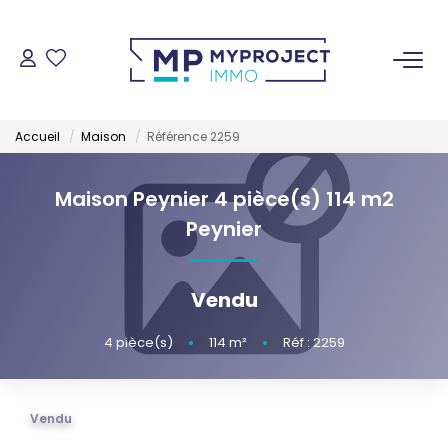
ACHETER
Accueil
Maison
Référence 2259
LOUER
Maison Peynier 4 pièce(s) 114 m2
VENDRE
Peynier
ESTIMER
Vendu
GESTION LOCATIVE
4
pièce(s)
•
114
m²
•
Réf : 2259
NOS AGENCES
Vendu