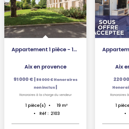
Appartement 1 pièce - 19 m²
Aix en provence
Aix 
91 000 €
|
220 0
86 000 €
Honoraires
|
non inclus
Honorai
Honoraires à la charge du vendeur
Honoraires à
19
m²
1
pièce(s)
1
pièc
Réf :
2103