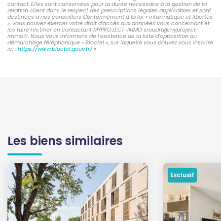
contact. Elles sont conservées pour la durée nécessaire à la gestion de la
relation client dans le respect des prescriptions légales applicables et sont
destinées à nos conseillers Conformément à la loi « informatique et libertés
», vous pouvez exercer votre droit d'accès aux données vous concernant et
les faire rectifier en contactant MYPROJECT-IMMO srouart@myproject-
immo.fr. Nous vous informons de l'existence de la liste d'opposition au
démarchage téléphonique « Bloctel », sur laquelle vous pouvez vous inscrire
ici :
https://www.bloctel.gouv.fr/
»
Les biens similaires
Exclusif