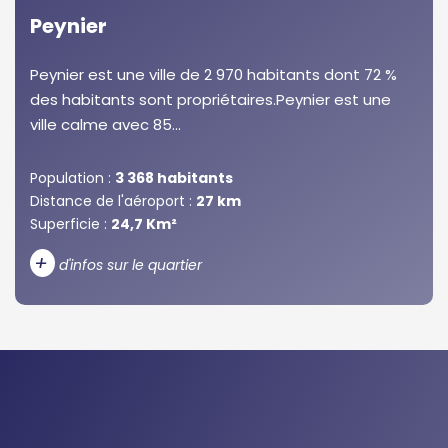
Peynier
Peynier est une ville de 2 970 habitants dont 72 %
des habitants sont propriétaires.Peynier est une
ville calme avec 85...
Population :
3 368 habitants
Distance de l'aéroport :
27 km
Superficie :
24,7 Km²
+
d'infos sur le quartier
DENSITÉ DE POPULATION
ENFANTS ET ADOLESCENTS
AGE MOYEN
REVENU MENSUEL PAR MÉNAGE
TAUX DE PROPRIÉTAIRES
TAUX D'HABITATION