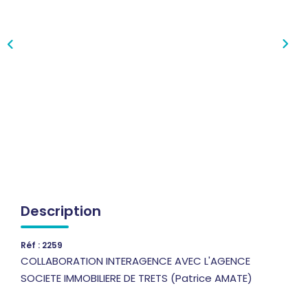
Qui Sommes-Nous
Notre Équipe
Nous Rejoindre
Nos Actualités
CONTACT
Description
Réf : 2259
COLLABORATION INTERAGENCE AVEC L'AGENCE
SOCIETE IMMOBILIERE DE TRETS (Patrice AMATE)