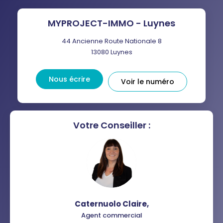
TAXE FONCIÈRE
PART DES MÉNAGES SANS
MYPROJECT-IMMO - Luynes
VOITURE
44 Ancienne Route Nationale 8
DISTANCE DE L'AÉROPORT :
SUPERFICIE :
13080
Luynes
RÉSULTATS DES LYCÉES
ECOLES ET CRÈCHES
Nous écrire
Voir le numéro
RESTAURANTS ET CAFÉS
COMMERCES
MÉDECINS
Votre Conseiller :
Caternuolo Claire
,
Agent commercial