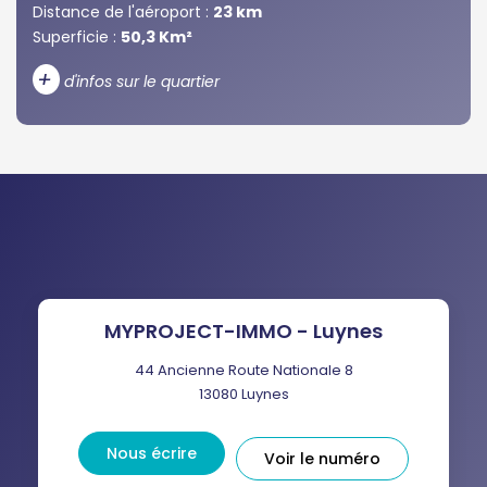
Distance de l'aéroport :
23 km
Superficie :
50,3 Km²
+
d'infos sur le quartier
DENSITÉ DE POPULATION
ENFANTS ET ADOLESCENTS
AGE MOYEN
REVENU MENSUEL PAR MÉNAGE
TAUX DE PROPRIÉTAIRES
TAUX D'HABITATION
TAXE FONCIÈRE
PART DES MÉNAGES SANS
MYPROJECT-IMMO - Luynes
VOITURE
44 Ancienne Route Nationale 8
DISTANCE DE L'AÉROPORT :
SUPERFICIE :
13080
Luynes
RÉSULTATS DES LYCÉES
ECOLES ET CRÈCHES
Nous écrire
Voir le numéro