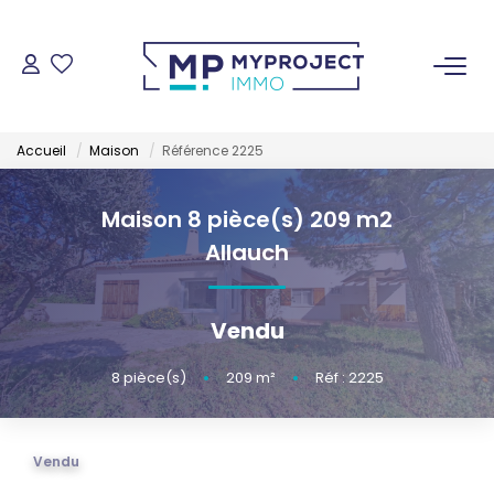
ACHETER
Accueil
Maison
Référence 2225
LOUER
Maison 8 pièce(s) 209 m2
VENDRE
Allauch
ESTIMER
Vendu
GESTION LOCATIVE
8
pièce(s)
•
209
m²
•
Réf : 2225
NOS AGENCES
Vendu