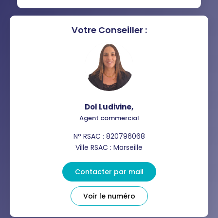
RESTAURANTS ET CAFÉS
COMMERCES
MÉDECINS
Votre Conseiller :
Dol Ludivine
,
Agent commercial
N° RSAC : 820796068
Ville RSAC : Marseille
Contacter par mail
Voir le numéro