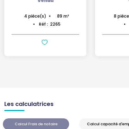
Vendu
209
m²
8
pièce(s)
4
pièc
Réf :
2225
Les calculatrices
Calcul Frais de notaire
Calcul capacité d'em