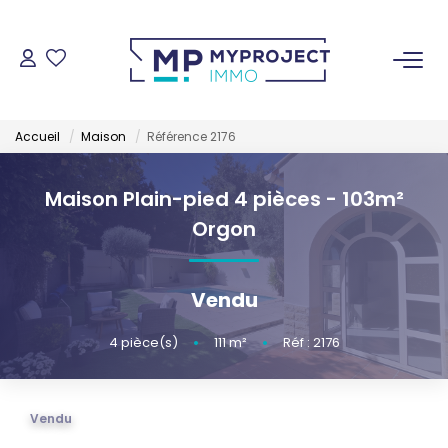
ACHETER
Accueil
Maison
Référence 2176
LOUER
Maison Plain-pied 4 pièces - 103m²
VENDRE
Orgon
ESTIMER
Vendu
GESTION LOCATIVE
4
pièce(s)
•
111
m²
•
Réf : 2176
NOS AGENCES
Vendu