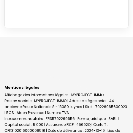
Mentions légales
Affichage des informations légales : MYPROJECT-IMMO - Luynes |
Raison sociale : MYPROJECT-IMMO | Adresse siège social : 44
ancienne Route Nationale 8 - 13080 Luynes | Siret : 79226965600023
| RCS : Aix en Provence | Numero TVA
Intracommunautaire : FR35792269656 | Forme juridique : SARL |
Capital social : 5 000 | Assurance RCP : 45692Q |
Carte T :
CPI13102016000009518 | Date de délivrance : 2024-10-19 | Lieu de