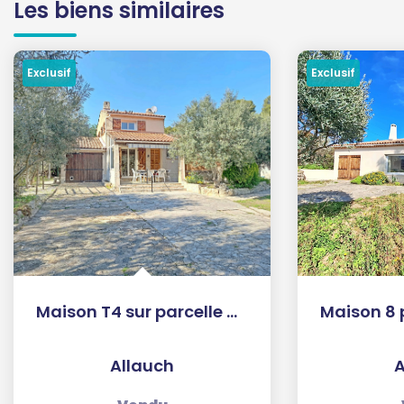
Les biens similaires
Exclusif
Maison 8 pièce(s) 209 m2
Allauch
A