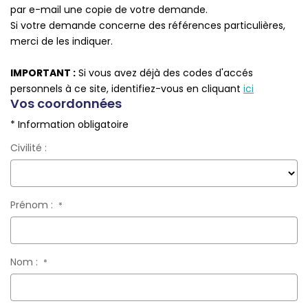
Qui Sommes-Nous
par e-mail une copie de votre demande.
Notre Équipe
Si votre demande concerne des références particulières,
merci de les indiquer.
Nous Rejoindre
Nos Actualités
IMPORTANT :
Si vous avez déjà des codes d'accés
personnels à ce site, identifiez-vous en cliquant
ici
Vos coordonnées
CONTACT
* Information obligatoire
Civilité :
Prénom :
*
Nom :
*