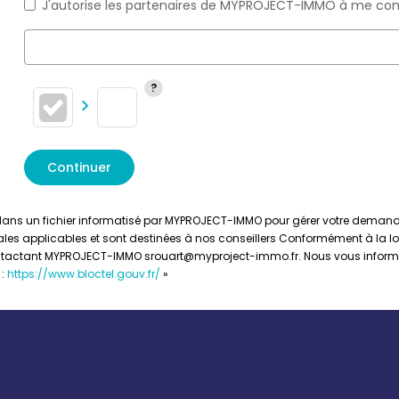
J'autorise les partenaires de MYPROJECT-IMMO à me con
Continuer
es dans un fichier informatisé par MYPROJECT-IMMO pour gérer votre demand
gales applicables et sont destinées à nos conseillers Conformément à la loi 
contactant MYPROJECT-IMMO srouart@myproject-immo.fr. Nous vous informo
 :
https://www.bloctel.gouv.fr/
»