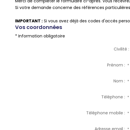
Merci de compléter le formulaire ci-après. Vous recevr
Si votre demande concerne des références particulières,
IMPORTANT :
Si vous avez déjà des codes d'accés person
Vos coordonnées
* Information obligatoire
Civilité :
Prénom :
*
Nom :
*
Téléphone :
*
Téléphone mobile :
*
Adresse email :
*