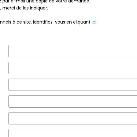
ez par e-mail une copie de votre demande.
 merci de les indiquer.
nels à ce site, identifiez-vous en cliquant
ici